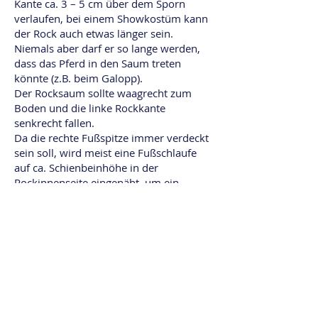
Kante ca. 3 – 5 cm über dem Sporn
verlaufen, bei einem Showkostüm kann
der Rock auch etwas länger sein.
Niemals aber darf er so lange werden,
dass das Pferd in den Saum treten
könnte (z.B. beim Galopp).
Der Rocksaum sollte waagrecht zum
Boden und die linke Rockkante
senkrecht fallen.
Da die rechte Fußspitze immer verdeckt
sein soll, wird meist eine Fußschlaufe
auf ca. Schienbeinhöhe in der
Rockinnenseite eingenäht, um ein
Hochflattern des Rockes zu verhindern.
Die Ärmel können Sie aufgrund der
Handhaltung beim Reiten ruhig um
einige Zentimeter länger nähen als es
bei Jacken sonst üblich ist.
Ob Sie Ihr Kostüm selber nähen oder
von einer Schneiderin nähen lassen,
probieren Sie Ihr Kostüm unbedingt
auch im Damensattel – entweder auf