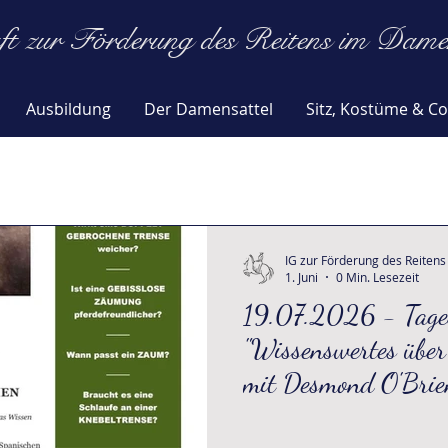
ft zur Förderung des Reitens im Damens
Ausbildung
Der Damensattel
Sitz, Kostüme & Co
IG zur Förderung des Reitens
1. Juni
0 Min. Lesezeit
19.07.2026 - Tage
"Wissenswertes über
mit Desmond O'Brie