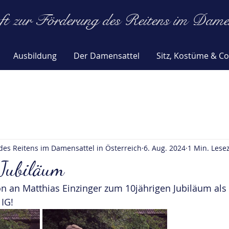
ft zur Förderung des Reitens im Damens
Ausbildung
Der Damensattel
Sitz, Kostüme & Co
des Reitens im Damensattel in Österreich
6. Aug. 2024
1 Min. Lesez
 Jubiläum
on an Matthias Einzinger zum 10jährigen Jubiläum als
IG! 